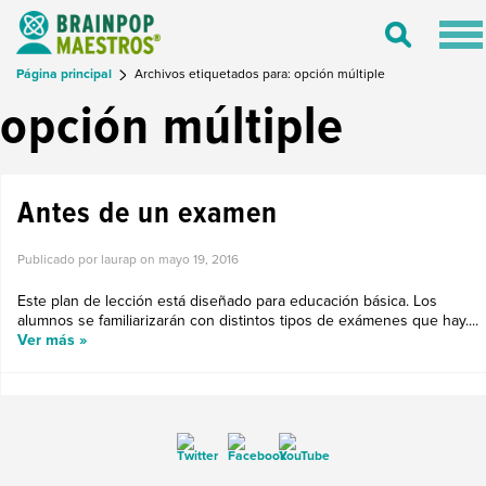
Tog
Toggle
nav
Search
Página principal
Archivos etiquetados para: opción múltiple
opción múltiple
Antes de un examen
Publicado por laurap on
mayo 19, 2016
Este plan de lección está diseñado para educación básica. Los
alumnos se familiarizarán con distintos tipos de exámenes que hay....
Ver más »