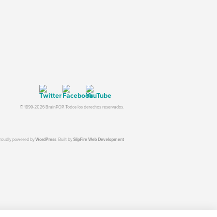
© 1999-2026 BrainPOP. Todos los derechos reservados.
proudly powered by
WordPress
. Built by
SlipFire Web Development