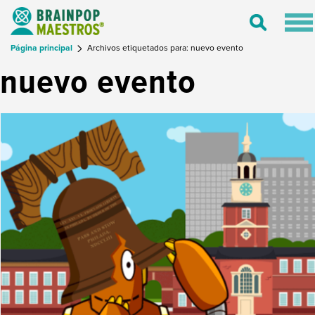
Tog
Toggle
nav
Search
Página principal
Archivos etiquetados para: nuevo evento
nuevo evento