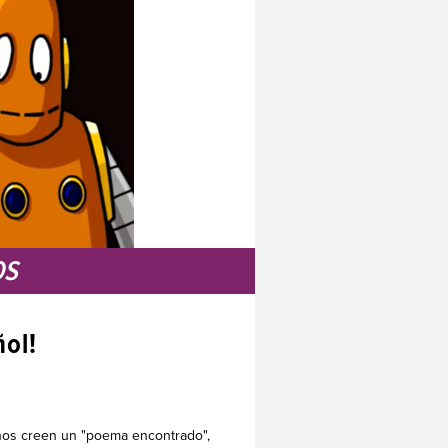
OS
ol!
mnos creen un "poema encontrado",