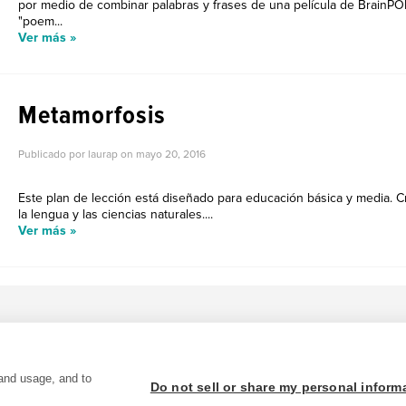
por medio de combinar palabras y frases de una película de BrainPO
"poem...
Ver más »
Metamorfosis
Publicado por laurap on
mayo 20, 2016
Este plan de lección está diseñado para educación básica y media. C
la lengua y las ciencias naturales....
Ver más »
and usage, and to
Do not sell or share my personal inform