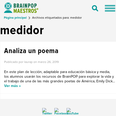
Tog
Toggle
nav
Search
Página principal
Archivos etiquetados para: medidor
medidor
Analiza un poema
Publicado por laurap on
marzo 26, 2019
En este plan de lección, adaptable para educación básica y media,
los alumnos usarán los recursos de BrainPOP para explorar la vida y
el trabajo de una de las más grandes poetas de América, Emily Dick...
Ver más »