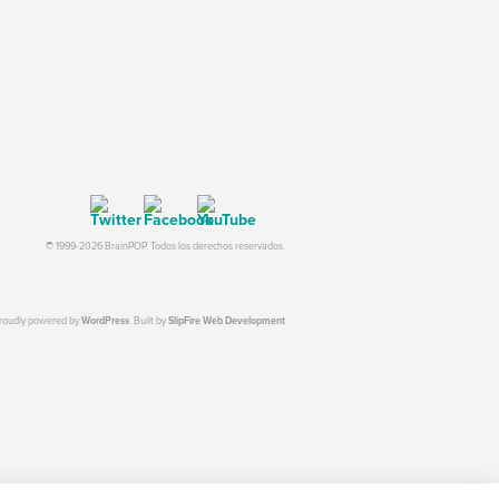
© 1999-2026 BrainPOP. Todos los derechos reservados.
proudly powered by
WordPress
. Built by
SlipFire Web Development