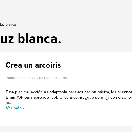
luz blanca.
luz blanca.
Crea un arcoíris
Publicado por laurap on
enero 16, 2018
Este plan de lección es adaptable para educación básica, los alumno
BrainPOP para aprender sobre los arcoíris, ¿qué son?, ¿y cómo se f
lo...
Ver más »