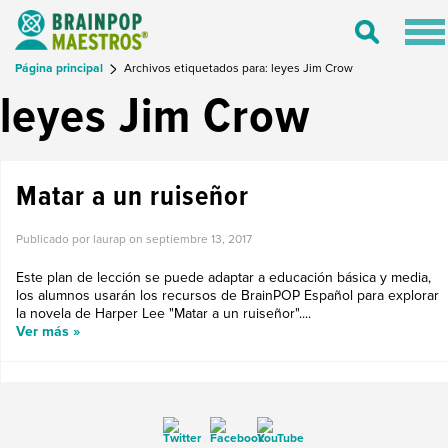
Tog
Toggle
nav
Search
Página principal
Archivos etiquetados para: leyes Jim Crow
leyes Jim Crow
Matar a un ruiseñor
Publicado por laurap on
septiembre 13, 2017
Este plan de lección se puede adaptar a educación básica y media,
los alumnos usarán los recursos de BrainPOP Español para explorar
la novela de Harper Lee "Matar a un ruiseñor"....
Ver más »