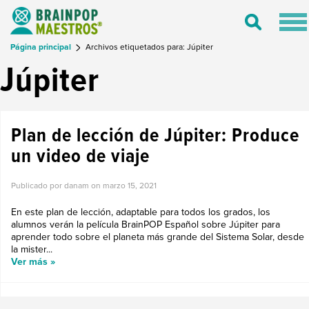
Tog
Toggle
nav
Search
Página principal
Archivos etiquetados para: Júpiter
Júpiter
Plan de lección de Júpiter: Produce
un video de viaje
Publicado por danam on
marzo 15, 2021
En este plan de lección, adaptable para todos los grados, los
alumnos verán la película BrainPOP Español sobre Júpiter para
aprender todo sobre el planeta más grande del Sistema Solar, desde
la mister...
Ver más »