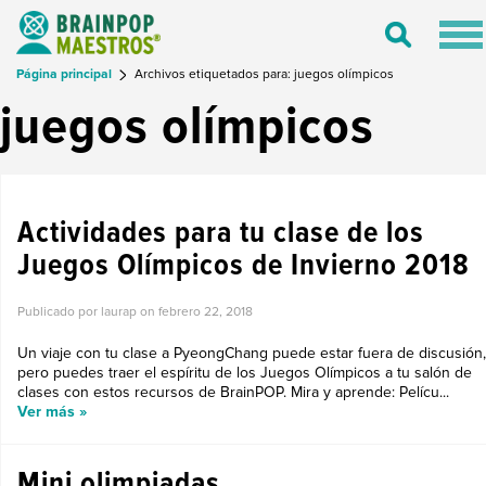
Tog
Toggle
nav
Search
Página principal
Archivos etiquetados para: juegos olímpicos
juegos olímpicos
TIPS PARA MAESTROS
Actividades para tu clase de los
Juegos Olímpicos de Invierno 2018
Publicado por laurap on
febrero 22, 2018
Un viaje con tu clase a PyeongChang puede estar fuera de discusión,
pero puedes traer el espíritu de los Juegos Olímpicos a tu salón de
clases con estos recursos de BrainPOP. Mira y aprende: Pelícu...
Ver más »
Mini olimpiadas