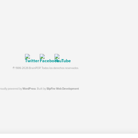
© 1999-2026 BrainPOP. Todos los derechos reservados.
proudly powered by
WordPress
. Built by
SlipFire Web Development