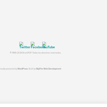
© 1999-2026 BrainPOP. Todos los derechos reservados.
proudly powered by
WordPress
. Built by
SlipFire Web Development