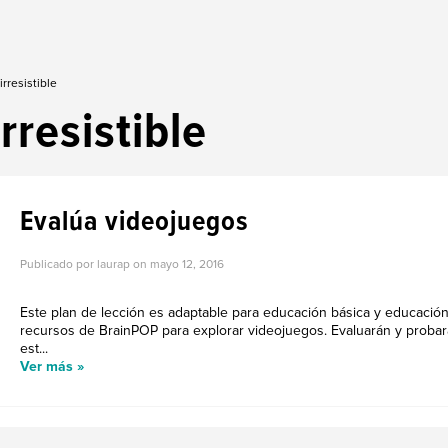
rresistible
irresistible
Evalúa videojuegos
Publicado por laurap on
mayo 12, 2016
Este plan de lección es adaptable para educación básica y educación
recursos de BrainPOP para explorar videojuegos. Evaluarán y probará
est...
Ver más »