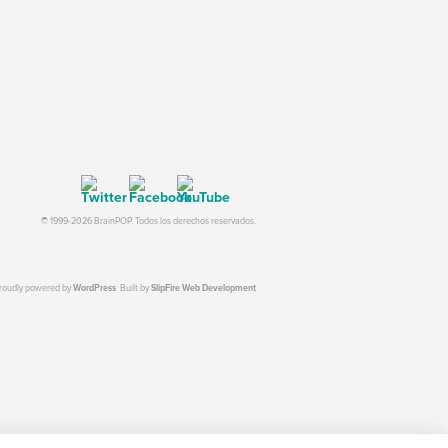
© 1999-2026 BrainPOP. Todos los derechos reservados.
proudly powered by
WordPress
. Built by
SlipFire Web Development