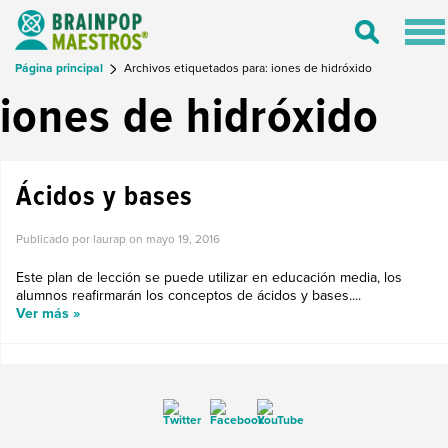
Tog
Toggle
nav
Search
Página principal
Archivos etiquetados para: iones de hidróxido
iones de hidróxido
Ácidos y bases
Publicado por laurap on
mayo 19, 2016
Este plan de lección se puede utilizar en educación media, los
alumnos reafirmarán los conceptos de ácidos y bases....
Ver más »