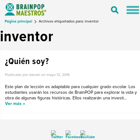
Tog
Toggle
nav
Search
Página principal
Archivos etiquetados para: inventor
inventor
¿Quién soy?
Publicado por danam on
mayo 13, 2016
Este plan de lección es adaptable para cualquier grado escolar. Los
estudiantes usarán los recursos de BrainPOP para explorar la vida y
obra de algunas figuras históricas. Ellos realizarán una investi...
Ver más »