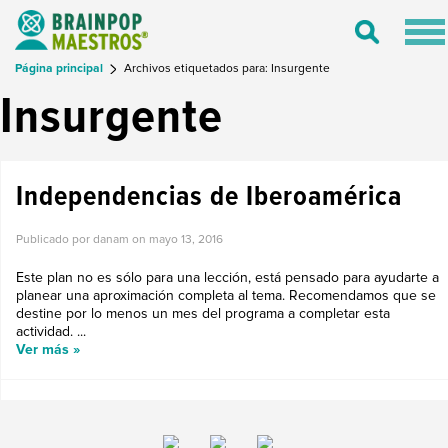
Tog
Toggle
nav
Search
Página principal
Archivos etiquetados para: Insurgente
Insurgente
Independencias de Iberoamérica
Publicado por danam on
mayo 13, 2016
Este plan no es sólo para una lección, está pensado para ayudarte a
planear una aproximación completa al tema. Recomendamos que se
destine por lo menos un mes del programa a completar esta
actividad. ...
Ver más »