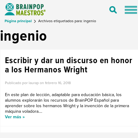
Tog
Toggle
nav
Search
Página principal
Archivos etiquetados para: ingenio
ingenio
Escribir y dar un discurso en honor
a los Hermanos Wright
Publicado por laurap on
febrero 16, 2018
En este plan de lección, adaptable para educación básica, los
alumnos explorarán los recursos de BrainPOP Español para
aprender sobre los hermanos Wright y la invención de la primera
máquina voladora....
Ver más »