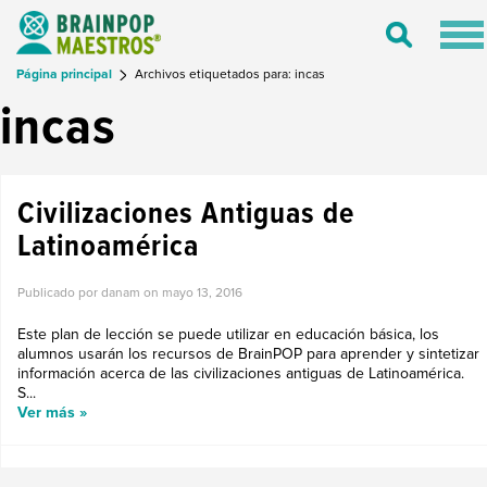
Tog
Toggle
nav
Search
Página principal
Archivos etiquetados para: incas
incas
Civilizaciones Antiguas de
Latinoamérica
Publicado por danam on
mayo 13, 2016
Este plan de lección se puede utilizar en educación básica, los
alumnos usarán los recursos de BrainPOP para aprender y sintetizar
información acerca de las civilizaciones antiguas de Latinoamérica.
S...
Ver más »