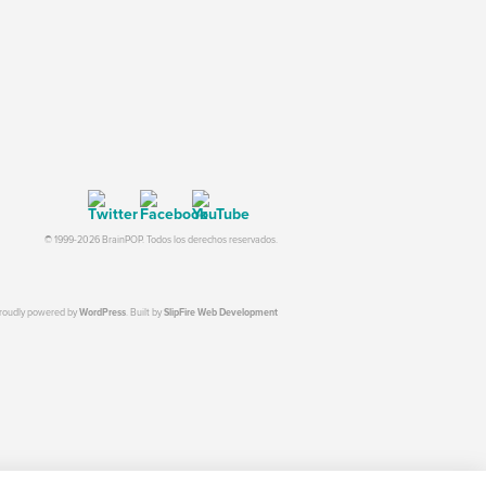
© 1999-2026 BrainPOP. Todos los derechos reservados.
proudly powered by
WordPress
. Built by
SlipFire Web Development