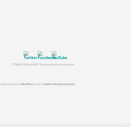
© 1999-2026 BrainPOP. Todos los derechos reservados.
proudly powered by
WordPress
. Built by
SlipFire Web Development