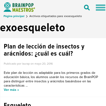
Tog
Toggle
nav
Search
Página principal
Archivos etiquetados para: exoesqueleto
exoesqueleto
Plan de lección de insectos y
arácnidos: ¿cuál es cuál?
Publicado por laurap on
mayo 20, 2016
Este plan de lección es adaptable para los primeros grados de
educación básica, los alumnos usarán los recursos de BrainPOP
para distinguir entre insectos y arácnidos basándose en las
características ...
Ver más »
Esqueleto