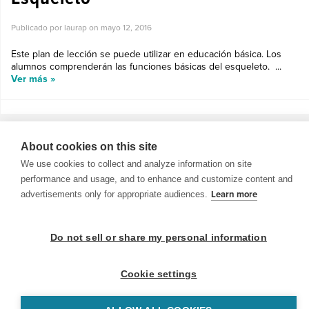
Publicado por laurap on
mayo 12, 2016
Este plan de lección se puede utilizar en educación básica. Los
alumnos comprenderán las funciones básicas del esqueleto. ...
Ver más »
About cookies on this site
We use cookies to collect and analyze information on site
performance and usage, and to enhance and customize content and
© 1999-2026 BrainPOP. Todos los derechos reservados.
advertisements only for appropriate audiences.
Learn more
Do not sell or share my personal information
BrainPOP Maestros is proudly powered by
WordPress
. Built by
SlipFire Web Development
Cookie settings