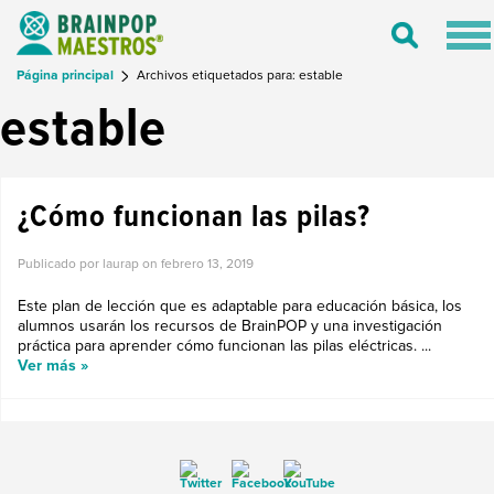
Tog
Toggle
nav
Search
Página principal
Archivos etiquetados para: estable
estable
¿Cómo funcionan las pilas?
Publicado por laurap on
febrero 13, 2019
Este plan de lección que es adaptable para educación básica, los
alumnos usarán los recursos de BrainPOP y una investigación
práctica para aprender cómo funcionan las pilas eléctricas. ...
Ver más »