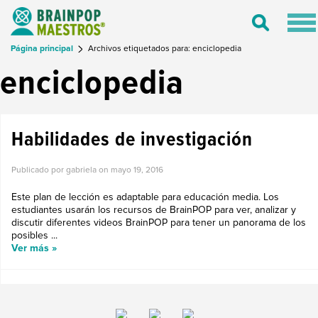
Tog
Toggle
nav
Search
Página principal
Archivos etiquetados para: enciclopedia
enciclopedia
Habilidades de investigación
Publicado por gabriela on
mayo 19, 2016
Este plan de lección es adaptable para educación media. Los
estudiantes usarán los recursos de BrainPOP para ver, analizar y
discutir diferentes videos BrainPOP para tener un panorama de los
posibles ...
Ver más »