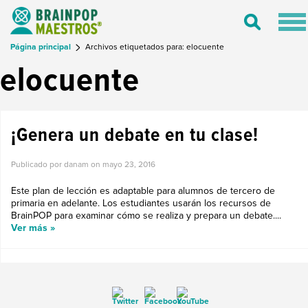
Tog
Toggle
nav
Search
Página principal
Archivos etiquetados para: elocuente
elocuente
¡Genera un debate en tu clase!
Publicado por danam on
mayo 23, 2016
Este plan de lección es adaptable para alumnos de tercero de
primaria en adelante. Los estudiantes usarán los recursos de
BrainPOP para examinar cómo se realiza y prepara un debate....
Ver más »