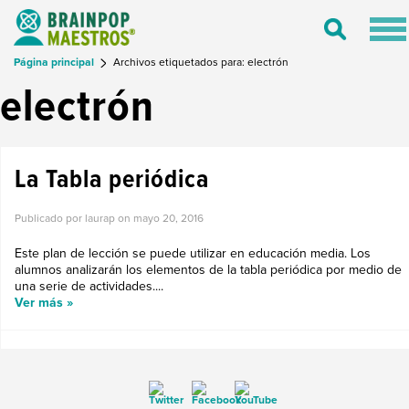
Tog
Toggle
nav
Search
Página principal
Archivos etiquetados para: electrón
electrón
La Tabla periódica
Publicado por laurap on
mayo 20, 2016
Este plan de lección se puede utilizar en educación media. Los
alumnos analizarán los elementos de la tabla periódica por medio de
una serie de actividades....
Ver más »