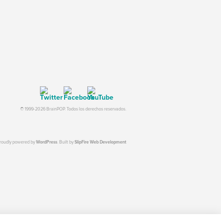
© 1999-2026 BrainPOP. Todos los derechos reservados.
proudly powered by
WordPress
. Built by
SlipFire Web Development