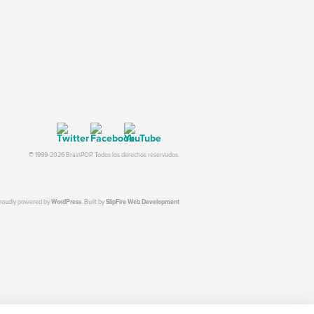
© 1999-2026 BrainPOP. Todos los derechos reservados.
proudly powered by
WordPress
. Built by
SlipFire Web Development