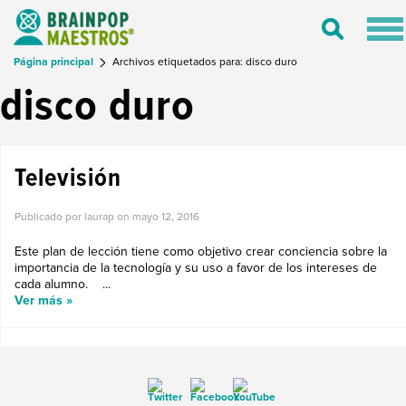
Tog
Toggle
nav
Search
Página principal
Archivos etiquetados para: disco duro
disco duro
Televisión
Publicado por laurap on
mayo 12, 2016
Este plan de lección tiene como objetivo crear conciencia sobre la
importancia de la tecnología y su uso a favor de los intereses de
cada alumno. ...
Ver más »