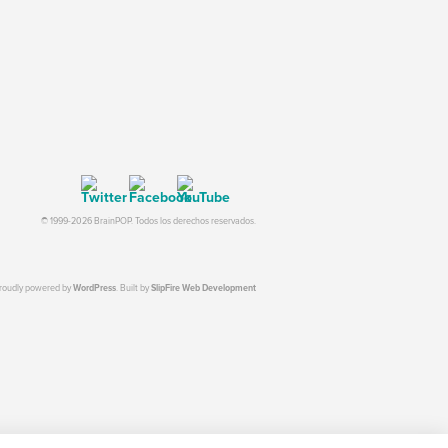
© 1999-2026 BrainPOP. Todos los derechos reservados.
proudly powered by
WordPress
. Built by
SlipFire Web Development