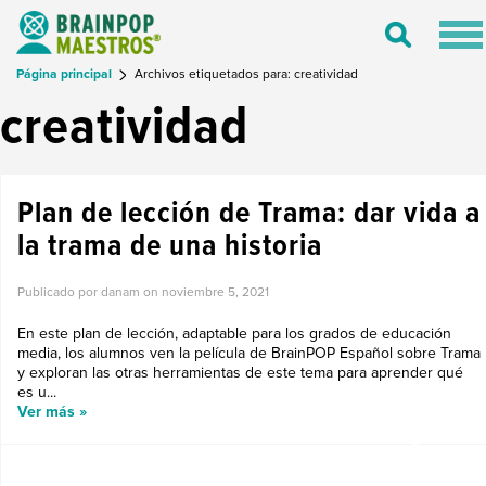
Tog
Toggle
nav
Search
Página principal
Archivos etiquetados para: creatividad
creatividad
Plan de lección de Trama: dar vida a
la trama de una historia
Publicado por danam on
noviembre 5, 2021
En este plan de lección, adaptable para los grados de educación
media, los alumnos ven la película de BrainPOP Español sobre Trama
y exploran las otras herramientas de este tema para aprender qué
es u...
Ver más »
LO NUEVO EN BRAINPOP ESPAÑOL