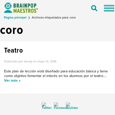
Tog
Toggle
nav
Search
Página principal
Archivos etiquetados para: coro
coro
Teatro
Publicado por laurap on
mayo 12, 2016
Este plan de lección está diseñado para educación básica y tiene
como objetivo fomentar el interés en los alumnos por el teatro....
Ver más »