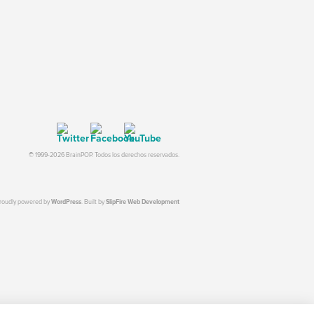
© 1999-2026 BrainPOP. Todos los derechos reservados.
proudly powered by
WordPress
. Built by
SlipFire Web Development