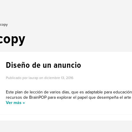
 copy
copy
Diseño de un anuncio
Publicado por laurap on
diciembre 13, 2016
Este plan de lección de varios días, que es adaptable para educación 
recursos de BrainPOP para explorar el papel que desempeña el arte g
Ver más »