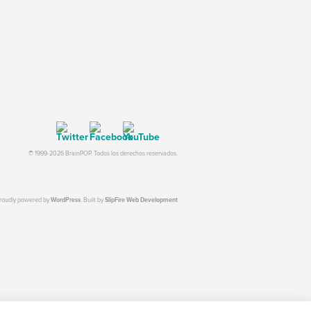
© 1999-2026 BrainPOP. Todos los derechos reservados.
proudly powered by
WordPress
. Built by
SlipFire Web Development