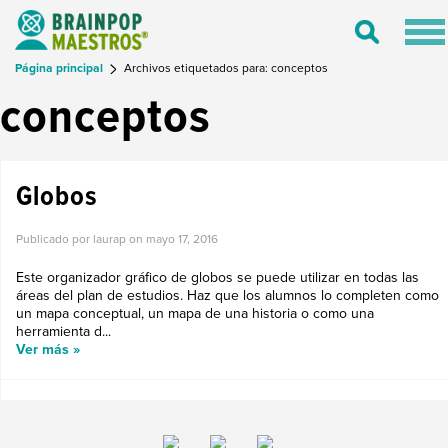
Tog
Toggle
nav
Search
Página principal
Archivos etiquetados para: conceptos
conceptos
Globos
Publicado por laurap on
mayo 17, 2016
Este organizador gráfico de globos se puede utilizar en todas las
áreas del plan de estudios. Haz que los alumnos lo completen como
un mapa conceptual, un mapa de una historia o como una
herramienta d...
Ver más »