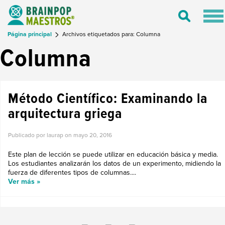
Tog
Toggle
nav
Search
Página principal
Archivos etiquetados para: Columna
Columna
Método Científico: Examinando la
arquitectura griega
Publicado por laurap on
mayo 20, 2016
Este plan de lección se puede utilizar en educación básica y media.
Los estudiantes analizarán los datos de un experimento, midiendo la
fuerza de diferentes tipos de columnas....
Ver más »