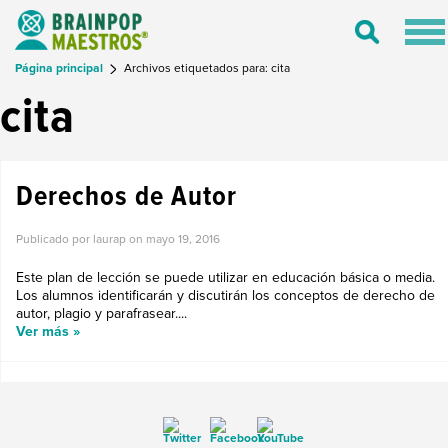
Tog
Toggle
nav
Search
Página principal
Archivos etiquetados para: cita
cita
Derechos de Autor
Publicado por laurap on
mayo 19, 2016
Este plan de lección se puede utilizar en educación básica o media.
Los alumnos identificarán y discutirán los conceptos de derecho de
autor, plagio y parafrasear....
Ver más »