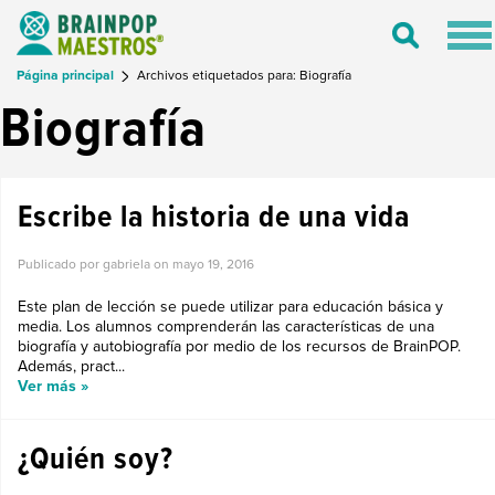
Tog
Toggle
nav
Search
Página principal
Archivos etiquetados para: Biografía
Biografía
Escribe la historia de una vida
Publicado por gabriela on
mayo 19, 2016
Este plan de lección se puede utilizar para educación básica y
media. Los alumnos comprenderán las características de una
biografía y autobiografía por medio de los recursos de BrainPOP.
Además, pract...
Ver más »
¿Quién soy?