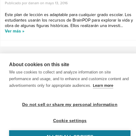
Publicado por danam on
mayo 13, 2016
Este plan de lección es adaptable para cualquier grado escolar. Los
estudiantes usarán los recursos de BrainPOP para explorar la vida y
obra de algunas figuras históricas. Ellos realizarán una investi...
Ver más »
About cookies on this site
We use cookies to collect and analyze information on site
© 1999-2026 BrainPOP. Todos los derechos reservados.
performance and usage, and to enhance and customize content and
advertisements only for appropriate audiences.
Learn more
BrainPOP Maestros is proudly powered by
WordPress
. Built by
SlipFire Web Development
Do not sell or share my personal information
Cookie settings