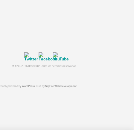
© 1999-2026 BrainPOP. Todos los derechos reservados.
proudly powered by
WordPress
. Built by
SlipFire Web Development