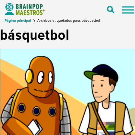
Tog
Toggle
nav
Search
Página principal
Archivos etiquetados para: básquetbol
básquetbol