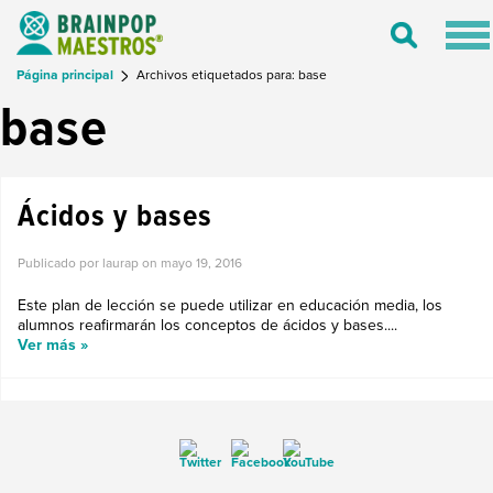
Tog
Toggle
nav
Search
Página principal
Archivos etiquetados para: base
base
Ácidos y bases
Publicado por laurap on
mayo 19, 2016
Este plan de lección se puede utilizar en educación media, los
alumnos reafirmarán los conceptos de ácidos y bases....
Ver más »