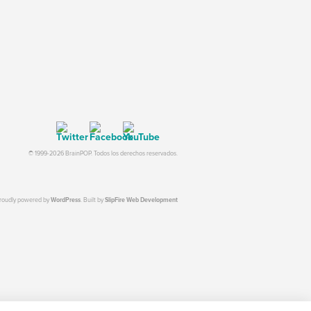
© 1999-2026 BrainPOP. Todos los derechos reservados.
proudly powered by
WordPress
. Built by
SlipFire Web Development