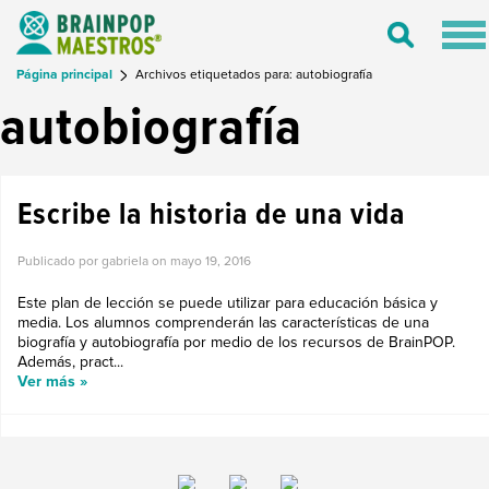
Tog
Toggle
nav
Search
Página principal
Archivos etiquetados para: autobiografía
autobiografía
Escribe la historia de una vida
Publicado por gabriela on
mayo 19, 2016
Este plan de lección se puede utilizar para educación básica y
media. Los alumnos comprenderán las características de una
biografía y autobiografía por medio de los recursos de BrainPOP.
Además, pract...
Ver más »