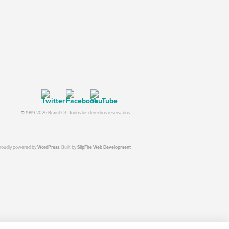
© 1999-2026 BrainPOP. Todos los derechos reservados.
proudly powered by
WordPress
. Built by
SlipFire Web Development