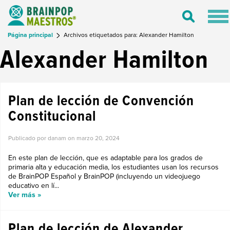
Tog
Toggle
nav
Search
Página principal
Archivos etiquetados para: Alexander Hamilton
Alexander Hamilton
Plan de lección de Convención
Constitucional
Publicado por danam on
marzo 20, 2024
En este plan de lección, que es adaptable para los grados de
primaria alta y educación media, los estudiantes usan los recursos
de BrainPOP Español y BrainPOP (incluyendo un videojuego
educativo en lí...
Ver más »
Plan de lección de Alexander