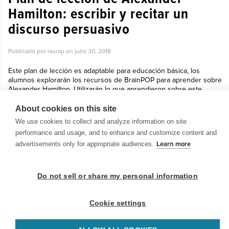
Hamilton: escribir y recitar un
discurso persuasivo
Publicado por laurap on
julio 30, 2018
Este plan de lección es adaptable para educación básica, los
alumnos explorarán los recursos de BrainPOP para aprender sobre
Alexander Hamilton. Utilizarán lo que aprendieron sobre este
trabajador Pad...
Ver más »
About cookies on this site
We use cookies to collect and analyze information on site
performance and usage, and to enhance and customize content and
advertisements only for appropriate audiences.
Learn more
Do not sell or share my personal information
© 1999-2026 BrainPOP. Todos los derechos reservados.
Cookie settings