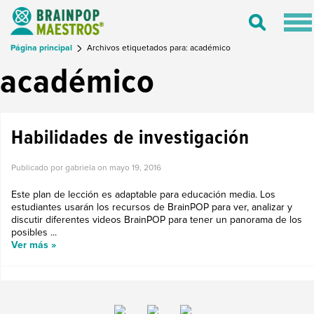
Tog
Toggle
nav
Search
Página principal
Archivos etiquetados para: académico
académico
Habilidades de investigación
Publicado por gabriela on
mayo 19, 2016
Este plan de lección es adaptable para educación media. Los
estudiantes usarán los recursos de BrainPOP para ver, analizar y
discutir diferentes videos BrainPOP para tener un panorama de los
posibles ...
Ver más »