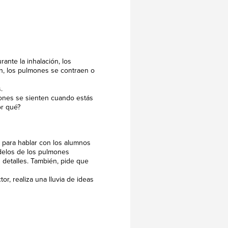
ante la inhalación, los
n, los pulmones se contraen o
.
ones se sienten cuando estás
or qué?
io para hablar con los alumnos
delos de los pulmones
 detalles. También, pide que
r, realiza una lluvia de ideas