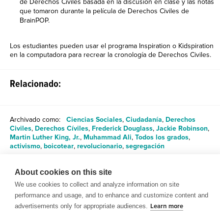
de Derechos Civiles basada en la discusión en clase y las notas
que tomaron durante la película de Derechos Civiles de
BrainPOP.
Los estudiantes pueden usar el programa Inspiration o Kidspiration
en la computadora para recrear la cronología de Derechos Civiles.
Relacionado:
Archivado como:
Ciencias Sociales
,
Ciudadanía
,
Derechos
Civiles
,
Derechos Cíviles
,
Frederick Douglass
,
Jackie Robinson
,
Martin Luther King, Jr.
,
Muhammad Ali
,
Todos los grados
,
activismo
,
boicotear
,
revolucionario
,
segregación
About cookies on this site
Compartir
We use cookies to collect and analyze information on site
performance and usage, and to enhance and customize content and
advertisements only for appropriate audiences.
Learn more