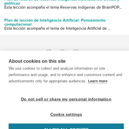
políticas
Esta lección acompaña el tema Reservas indígenas de BrainPOP...
Plan de lección de Inteligencia Artificial: Pensamiento
computacional
Esta lección acompaña el tema de Inteligencia Artificial de ...
About cookies on this site
© 1999-2026 BrainPOP. Todos los derechos reservados.
We use cookies to collect and analyze information on site
performance and usage, and to enhance and customize content and
advertisements only for appropriate audiences.
Learn more
BrainPOP Maestros is proudly powered by
WordPress
. Built by
SlipFire Web Development
Do not sell or share my personal information
Cookie settings