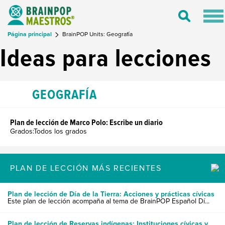
Tog
Toggle
nav
Search
Página principal
BrainPOP Units: Geografía
Ideas para lecciones
GEOGRAFÍA
Plan de lección de Marco Polo: Escribe un diario
Grados:Todos los grados
PLAN DE LECCIÓN MÁS RECIENTES
Plan de lección de Día de la Tierra: Acciones y prácticas cívicas
Este plan de lección acompaña al tema de BrainPOP Español Dí...
Plan de lección de Reservas indígenas: Instituciones cívicas y