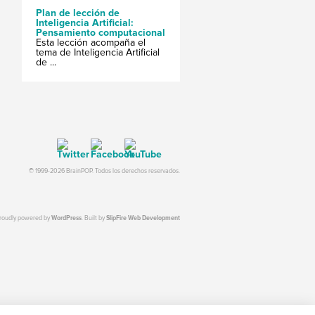
Plan de lección de
Inteligencia Artificial:
Pensamiento computacional
Esta lección acompaña el
tema de Inteligencia Artificial
de ...
© 1999-2026 BrainPOP. Todos los derechos reservados.
proudly powered by
WordPress
. Built by
SlipFire Web Development