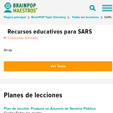
Tog
Toggle
nav
Search
Página principal
BrainPOP Topic Directory
Todas las lecciones
SARS
Recursos educativos para SARS
Contenido Sensible
Array
Ver Tema
Planes de lecciones
Plan de lección: Produce un Anuncio de Servicio Público