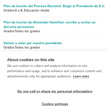
Plan de lección del Proceso Electoral: Elegir al Presidente de E.U.
Grados:6 a 8, Educación media
Plan de lección de Alexander Hamilton: escribir y recitar un
discurso persuasivo
Grados:Todos los grados
Vamos a votar por nuestro presidente
Grados:Todos los grados
Historia de Estados Unidos: explorando causa y efecto
About cookies on this site
Grados:1 a 6
We use cookies to collect and analyze information on site
performance and usage, and to enhance and customize content and
advertisements only for appropriate audiences.
Learn more
Do not sell or share my personal information
© 1999-2026 BrainPOP. Todos los derechos reservados.
Cookie settings